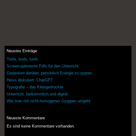
Neustes Einträge
Tools, tools, tools
Screen-optimierte Pdfs für den Unterricht
Gedanken darüber, persönlich Energie zu sparen
Heiss diskutiert: ChatGPT
Typografie – das Kleingedrückte
Unterricht: herkömmlich und digital
Wie man mit nicht-homogenen Gruppen umgeht
Neueste Kommentare
Es sind keine Kommentare vorhanden.